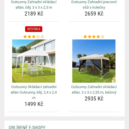
Outsunny Zahradní skládací
Outsunny Zahradní pracovní
altán, bílý, 3 x 3 x 2,5 m
stůl s kolečky
2189 Kč
2659 Kč
NOVINKA
Outsunny Skládací zahradní
Outsunny Zahradní skládací
altán Outsunny, bílý, 2,4 x 2,4
altán, 3 x 3 x 2,55 m, béžový
2935 Kč
m
1499 Kč
OBLÍBENÉ E-SHOPY