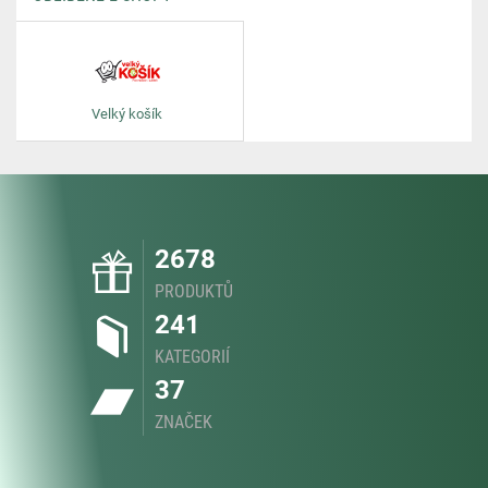
Velký košík
2678
PRODUKTŮ
241
KATEGORIÍ
37
ZNAČEK