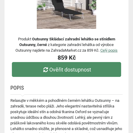
Produkt
Outsunny Skládací zahradní lehátko se stínidlem
Outsunny, černé
z kategorie zahradní lehátka od výrobce
Outsunny najdete na ZahradaMarket.cz za 859 Kč.
Celý popis
859 Kč
Ověřit dostupnost
POPIS
Relaxujte v měkkém a pohodlném černém lehátku Outsunny – na
zahradě, terase nebo pláži. Jeho elegantní nastavitelná stříška
poskytuje ideální stín a odolná tkanina Oxford se vyznačuje
snadnou údržbou a dlouhou životností. Lehký, ale pevný rám z
práškově lakovaného kovu skvěle odolává povětrnostním vlivům.
Lehátko snadno složíte, je přenosné a skladné, což usnadňuje jeho