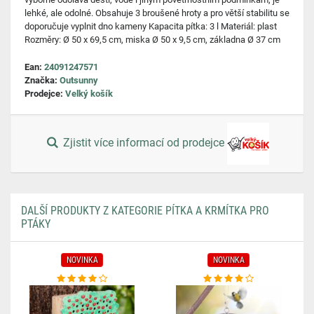
lehké, ale odolné. Obsahuje 3 broušené hroty a pro větší stabilitu se
doporučuje vyplnit dno kameny Kapacita pítka: 3 l Materiál: plast
Rozměry: Ø 50 x 69,5 cm, miska Ø 50 x 9,5 cm, základna Ø 37 cm
Ean:
24091247571
Značka:
Outsunny
Prodejce:
Velký košík
Zjistit více informací od prodejce
DALŠÍ PRODUKTY Z KATEGORIE PÍTKA A KRMÍTKA PRO
PTÁKY
NOVINKA
NOVINKA