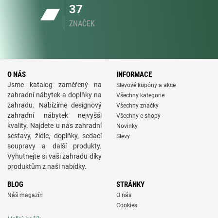
37
ZNAČEK
O NÁS
INFORMACE
Jsme katalog zaměřený na
Slevové kupóny a akce
zahradní nábytek a doplňky na
Všechny kategorie
zahradu. Nabízíme designový
Všechny značky
zahradní nábytek nejvyšši
Všechny e-shopy
kvality. Najdete u nás zahradní
Novinky
sestavy, židle, doplňky, sedací
Slevy
soupravy a další produkty.
Vyhutnejte si vaši zahradu díky
produktům z naši nabídky.
BLOG
STRÁNKY
Náš magazín
O nás
Cookies