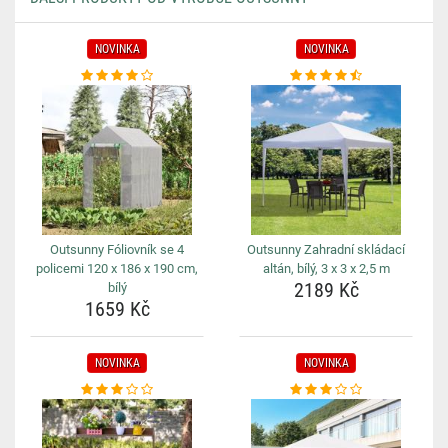
NOVINKA
NOVINKA
Outsunny Fóliovník se 4
Outsunny Zahradní skládací
policemi 120 x 186 x 190 cm,
altán, bílý, 3 x 3 x 2,5 m
2189 Kč
bílý
1659 Kč
NOVINKA
NOVINKA