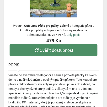
Produkt
Outsunny Pítko pro ptáky, zelené
z kategorie pítka a
krmítka pro ptáky od výrobce Outsunny najdete na
ZahradaMarket.cz za 479 Kč.
Celý popis
479 Kč
Ověřit dostupnost
POPIS
Vneste do své zahrady eleganci a šarm a pozvěte ptáčky ke svému
domu s naším krásným a odolným ptačím pítkem. Tato koupel pro
ptáky s dekorativními akcenty na podstavci přiláká do zahrad, na
terasy a dvorky různé druhy ptáků. Velkorysá miska je zdobena
speciálními tvary uvnitř i vně. Hloubka 9,5 cm je ideální pro koupání
menších ptáčků. Toto zahradní pítko pro ptáčky je vyrobeno z
kvalitního PP materiálu, který je potažený vrstvou pryskyřice a
výborně odolává dešti, vodě i jiným povětrnostním podmínkám, je