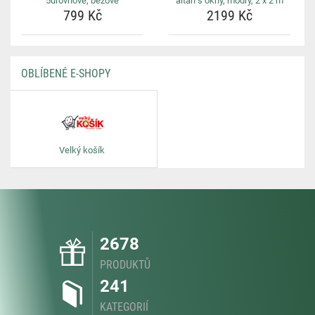
5úrovňové, béžové
altán s okny, modrý, 2 x 2 m
799 Kč
2199 Kč
OBLÍBENÉ E-SHOPY
Velký košík
2678
PRODUKTŮ
241
KATEGORIÍ