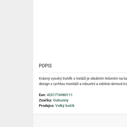
POPIS
Krásný vysoký truhlík s treláží je ideálním řešením na b
design s rychlou montáží a robustní a odolná rámová kon
Ean:
4251774980111
Značka:
Outsunny
Prodejce:
Velký košík