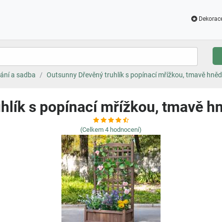
Dekorac
ání a sadba
Outsunny Dřevěný truhlík s popínací mřížkou, tmavě hněd
hlík s popínací mřížkou, tmavě hn
(Celkem
4
hodnocení)