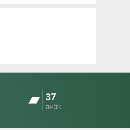
37
ZNAČEK