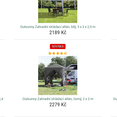
Outsunny Zahradní skládací altán, bílý, 3 x 3 x 2,5 m
2189 Kč
NOVINKA
2,4
Outsunny Zahradní skládací altán, černý, 2 x 2 m
Ou
2279 Kč