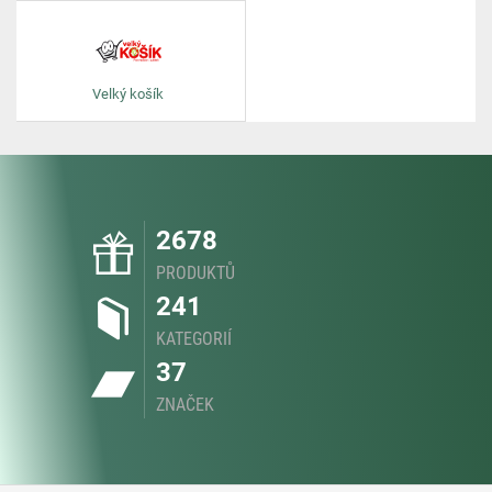
Velký košík
2678
PRODUKTŮ
241
KATEGORIÍ
37
ZNAČEK