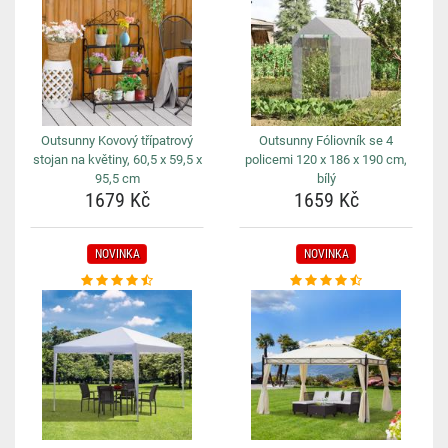
Outsunny Kovový třípatrový
Outsunny Fóliovník se 4
stojan na květiny, 60,5 x 59,5 x
policemi 120 x 186 x 190 cm,
95,5 cm
bílý
1679 Kč
1659 Kč
NOVINKA
NOVINKA