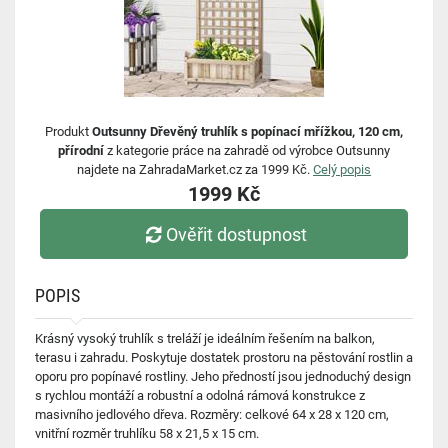
Produkt
Outsunny Dřevěný truhlík s popínací mřížkou, 120 cm,
přírodní
z kategorie práce na zahradě od výrobce Outsunny
najdete na ZahradaMarket.cz za 1999 Kč.
Celý popis
1999 Kč
Ověřit dostupnost
POPIS
Krásný vysoký truhlík s treláží je ideálním řešením na balkon,
terasu i zahradu. Poskytuje dostatek prostoru na pěstování rostlin a
oporu pro popínavé rostliny. Jeho předností jsou jednoduchý design
s rychlou montáží a robustní a odolná rámová konstrukce z
masivního jedlového dřeva. Rozměry: celkové 64 x 28 x 120 cm,
vnitřní rozměr truhlíku 58 x 21,5 x 15 cm.