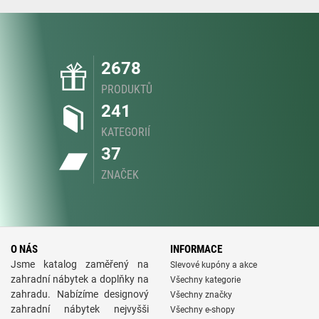
2678
PRODUKTŮ
241
KATEGORIÍ
37
ZNAČEK
O NÁS
INFORMACE
Jsme katalog zaměřený na
Slevové kupóny a akce
zahradní nábytek a doplňky na
Všechny kategorie
zahradu. Nabízíme designový
Všechny značky
zahradní nábytek nejvyšši
Všechny e-shopy