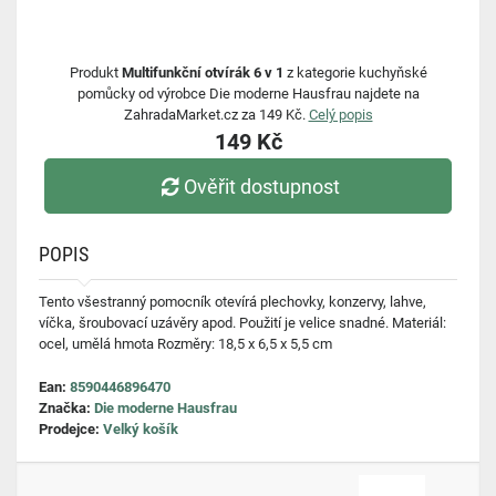
Produkt
Multifunkční otvírák 6 v 1
z kategorie kuchyňské
pomůcky od výrobce Die moderne Hausfrau najdete na
ZahradaMarket.cz za 149 Kč.
Celý popis
149 Kč
Ověřit dostupnost
POPIS
Tento všestranný pomocník otevírá plechovky, konzervy, lahve,
víčka, šroubovací uzávěry apod. Použití je velice snadné. Materiál:
ocel, umělá hmota Rozměry: 18,5 x 6,5 x 5,5 cm
Ean:
8590446896470
Značka:
Die moderne Hausfrau
Prodejce:
Velký košík