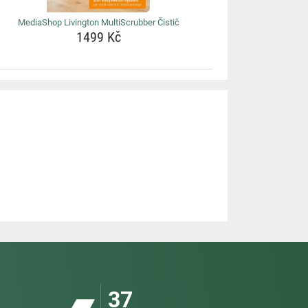
MediaShop Livington MultiScrubber Čistič
1499 Kč
37