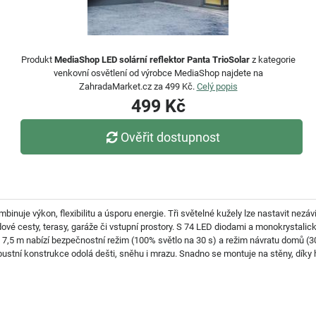
Produkt
MediaShop LED solární reflektor Panta TrioSolar
z kategorie
venkovní osvětlení od výrobce MediaShop najdete na
ZahradaMarket.cz za 499 Kč.
Celý popis
499 Kč
Ověřit dostupnost
binuje výkon, flexibilitu a úsporu energie. Tři světelné kužely lze nastavit nezáv
dové cesty, terasy, garáže či vstupní prostory. S 74 LED diodami a monokrystali
 7,5 m nabízí bezpečnostní režim (100% světlo na 30 s) a režim návratu domů (3
bustní konstrukce odolá dešti, sněhu i mrazu. Snadno se montuje na stěny, díky hr