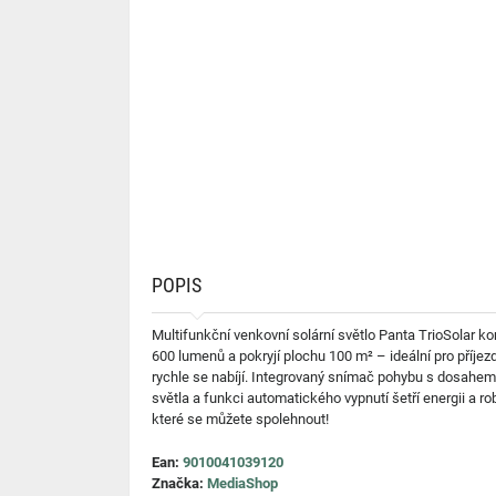
POPIS
Multifunkční venkovní solární světlo Panta TrioSolar kom
600 lumenů a pokryjí plochu 100 m² – ideální pro příjez
rychle se nabíjí. Integrovaný snímač pohybu s dosahem
světla a funkci automatického vypnutí šetří energii a ro
které se můžete spolehnout!
Ean:
9010041039120
Značka:
MediaShop