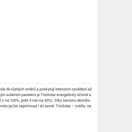
isle do různých směrů a poskytují intenzivní osvětlení až
ckým solárním panelem je TrioSolar energeticky účinné a
0 s na 100%, poté 5 min na 30%). Díky senzoru denního
otu jej lze zapíchnout i do země. TrioSolar – světlo, na