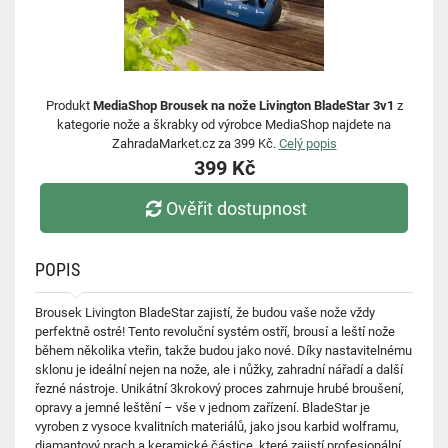
Produkt
MediaShop Brousek na nože Livington BladeStar 3v1
z
kategorie nože a škrabky od výrobce MediaShop najdete na
ZahradaMarket.cz za 399 Kč.
Celý popis
399 Kč
Ověřit dostupnost
POPIS
Brousek Livington BladeStar zajistí, že budou vaše nože vždy
perfektně ostré! Tento revoluční systém ostří, brousí a leští nože
během několika vteřin, takže budou jako nové. Díky nastavitelnému
sklonu je ideální nejen na nože, ale i nůžky, zahradní nářadí a další
řezné nástroje. Unikátní 3krokový proces zahrnuje hrubé broušení,
opravy a jemné leštění – vše v jednom zařízení. BladeStar je
vyroben z vysoce kvalitních materiálů, jako jsou karbid wolframu,
diamantový prach a keramické částice, které zajistí profesionální