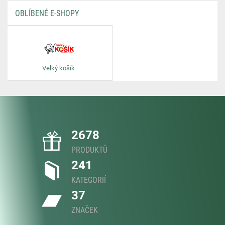
OBLÍBENÉ E-SHOPY
Velký košík
2678
PRODUKTŮ
241
KATEGORIÍ
37
ZNAČEK