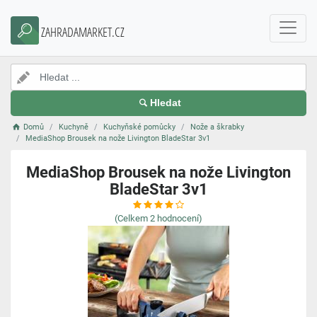
ZAHRADAMARKET.CZ
Hledat
Domů
Kuchyně
Kuchyňské pomůcky
Nože a škrabky
MediaShop Brousek na nože Livington BladeStar 3v1
MediaShop Brousek na nože Livington
BladeStar 3v1
(Celkem
2
hodnocení)