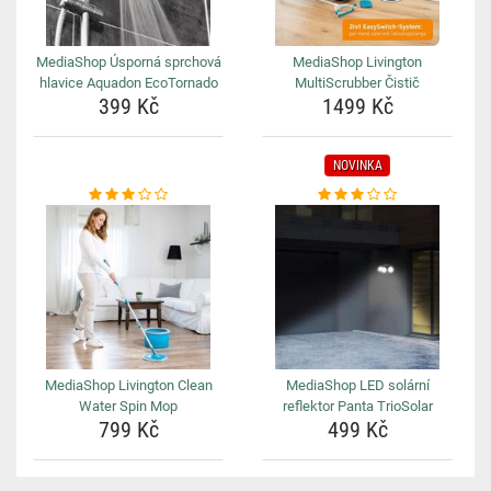
MediaShop Úsporná sprchová
MediaShop Livington
hlavice Aquadon EcoTornado
MultiScrubber Čistič
399 Kč
1499 Kč
NOVINKA
MediaShop Livington Clean
MediaShop LED solární
Water Spin Mop
reflektor Panta TrioSolar
799 Kč
499 Kč