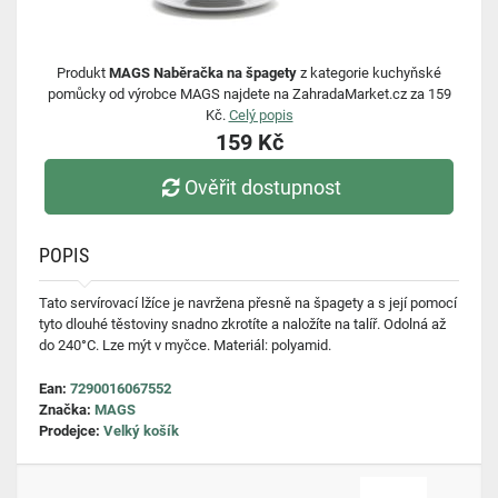
Produkt
MAGS Naběračka na špagety
z kategorie kuchyňské
pomůcky od výrobce MAGS najdete na ZahradaMarket.cz za 159
Kč.
Celý popis
159 Kč
Ověřit dostupnost
POPIS
Tato servírovací lžíce je navržena přesně na špagety a s její pomocí
tyto dlouhé těstoviny snadno zkrotíte a naložíte na talíř. Odolná až
do 240°C. Lze mýt v myčce. Materiál: polyamid.
Ean:
7290016067552
Značka:
MAGS
Prodejce:
Velký košík