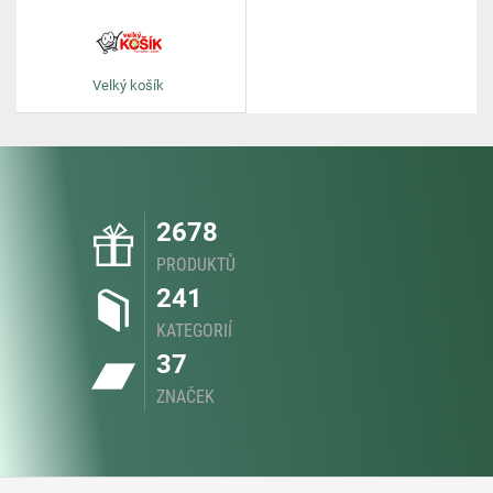
Velký košík
2678
PRODUKTŮ
241
KATEGORIÍ
37
ZNAČEK