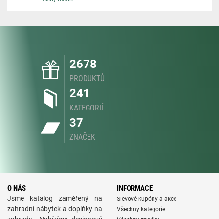
2678
PRODUKTŮ
241
KATEGORIÍ
37
ZNAČEK
O NÁS
INFORMACE
Jsme katalog zaměřený na
Slevové kupóny a akce
zahradní nábytek a doplňky na
Všechny kategorie