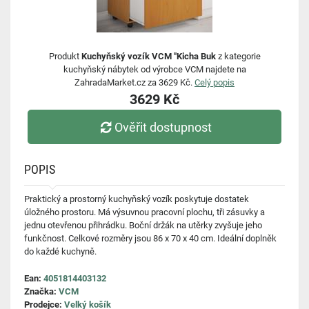
Produkt
Kuchyňský vozík VCM "Kicha Buk
z kategorie
kuchyňský nábytek od výrobce VCM najdete na
ZahradaMarket.cz za 3629 Kč.
Celý popis
3629 Kč
Ověřit dostupnost
POPIS
Praktický a prostorný kuchyňský vozík poskytuje dostatek
úložného prostoru. Má výsuvnou pracovní plochu, tři zásuvky a
jednu otevřenou přihrádku. Boční držák na utěrky zvyšuje jeho
funkčnost. Celkové rozměry jsou 86 x 70 x 40 cm. Ideální doplněk
do každé kuchyně.
Ean:
4051814403132
Značka:
VCM
Prodejce:
Velký košík