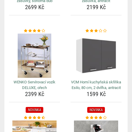
zásuvky, sonoma dub
zásuvka, antracit
2699 Kč
2199 Kč
WENKO Servírovací vozík
VCM Horní kuchyňská skříňka
DELUXE, ořech
Esilo, 80 cm, 2 dvířka, antracit
2399 Kč
1599 Kč
NOVINKA
NOVINKA