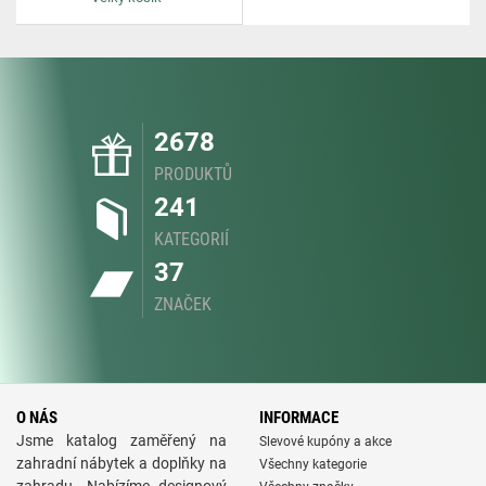
2678
PRODUKTŮ
241
KATEGORIÍ
37
ZNAČEK
O NÁS
INFORMACE
Jsme katalog zaměřený na
Slevové kupóny a akce
zahradní nábytek a doplňky na
Všechny kategorie