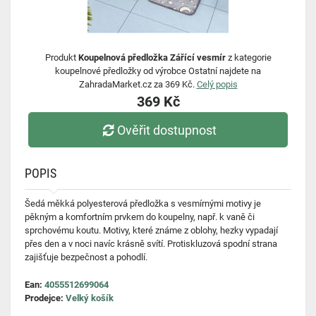
Produkt
Koupelnová předložka Zářící vesmír
z kategorie
koupelnové předložky od výrobce Ostatní najdete na
ZahradaMarket.cz za 369 Kč.
Celý popis
369 Kč
Ověřit dostupnost
POPIS
Šedá měkká polyesterová předložka s vesmírnými motivy je
pěkným a komfortním prvkem do koupelny, např. k vaně či
sprchovému koutu. Motivy, které známe z oblohy, hezky vypadají
přes den a v noci navíc krásně svítí. Protiskluzová spodní strana
zajišťuje bezpečnost a pohodlí.
Ean:
4055512699064
Prodejce:
Velký košík