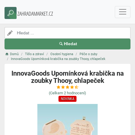
ZAHRADAMARKET.CZ
Hledat
Domů
Tělo a zdraví
Osobní hygiena
Péče o zuby
InnovaGoods Upomínková krabička na zoubky Thooy, chlapeček
InnovaGoods Upomínková krabička na
zoubky Thooy, chlapeček
(Celkem
2
hodnocení)
NOVINKA