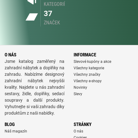
KATEGORIÍ
37
ZNAČEK
O NÁS
INFORMACE
Jsme katalog zaměřený na
Slevové kupóny a akce
zahradní nábytek a doplňky na
Všechny kategorie
zahradu. Nabízíme designový
Všechny značky
zahradní nábytek nejvyšši
Všechny e-shopy
kvality. Najdete u nás zahradní
Novinky
sestavy, židle, doplňky, sedací
Slevy
soupravy a další produkty.
Vyhutnejte si vaši zahradu díky
produktům z naši nabídky.
BLOG
STRÁNKY
Náš magazín
O nás
Cookies