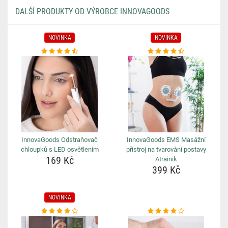
DALŠÍ PRODUKTY OD VÝROBCE INNOVAGOODS
NOVINKA
NOVINKA
InnovaGoods Odstraňovač
InnovaGoods EMS Masážní
chloupků s LED osvětlením
přístroj na tvarování postavy
169 Kč
Atrainik
399 Kč
NOVINKA