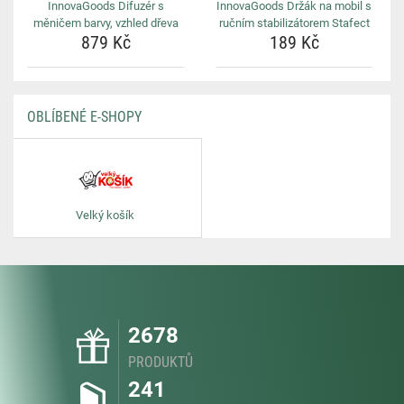
InnovaGoods Difuzér s
InnovaGoods Držák na mobil s
měničem barvy, vzhled dřeva
ručním stabilizátorem Stafect
879 Kč
189 Kč
OBLÍBENÉ E-SHOPY
Velký košík
2678
PRODUKTŮ
241