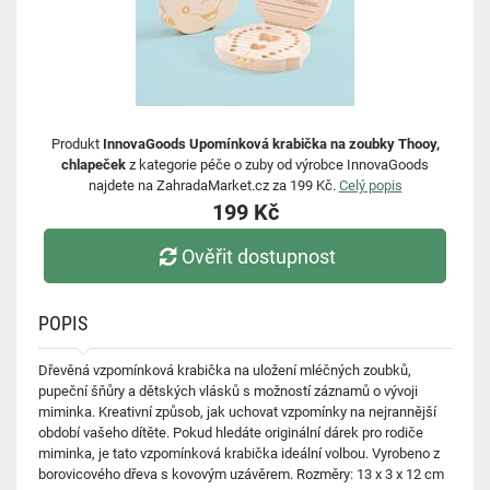
Produkt
InnovaGoods Upomínková krabička na zoubky Thooy,
chlapeček
z kategorie péče o zuby od výrobce InnovaGoods
najdete na ZahradaMarket.cz za 199 Kč.
Celý popis
199 Kč
Ověřit dostupnost
POPIS
Dřevěná vzpomínková krabička na uložení mléčných zoubků,
pupeční šňůry a dětských vlásků s možností záznamů o vývoji
miminka. Kreativní způsob, jak uchovat vzpomínky na nejrannější
období vašeho dítěte. Pokud hledáte originální dárek pro rodiče
miminka, je tato vzpomínková krabička ideální volbou. Vyrobeno z
borovicového dřeva s kovovým uzávěrem. Rozměry: 13 x 3 x 12 cm