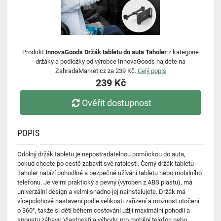
Produkt
InnovaGoods Držák tabletu do auta Taholer
z kategorie
držáky a podložky od výrobce InnovaGoods najdete na
ZahradaMarket.cz za 239 Kč.
Celý popis
239 Kč
Ověřit dostupnost
POPIS
Odolný držák tabletu je nepostradatelnou pomůckou do auta,
pokud chcete po cestě zabavit své ratolesti. Černý držák tabletu
Taholer nabízí pohodlné a bezpečné užívání tabletu nebo mobilního
telefonu. Je velmi praktický a pevný (vyroben z ABS plastu), má
univerzální design a velmi snadno jej nainstalujete. Držák má
vícepolohové nastavení podle velikosti zařízení a možnost otočení
o 360°, takže si děti během cestování užijí maximální pohodlí a
spoustu zábavy. Vlastnosti a výhody: pro mobilní telefon nebo