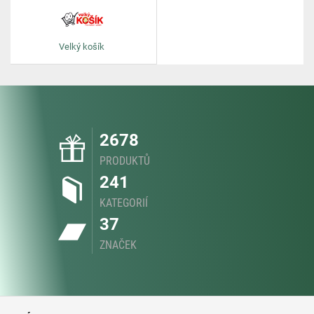
Velký košík
2678
PRODUKTŮ
241
KATEGORIÍ
37
ZNAČEK