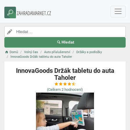
ZAHRADAMARKET.CZ
Hledat
Domů
Volný čas
Auto příslušenství
Držáky a podložky
InnovaGoods Držák tabletu do auta Taholer
InnovaGoods Držák tabletu do auta
Taholer
(Celkem
2
hodnocení)