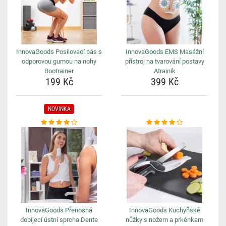
InnovaGoods Posilovací pás s
InnovaGoods EMS Masážní
odporovou gumou na nohy
přístroj na tvarování postavy
Bootrainer
Atrainik
199 Kč
399 Kč
NOVINKA
InnovaGoods Přenosná
InnovaGoods Kuchyňské
dobíjecí ústní sprcha Dente
nůžky s nožem a prkénkem