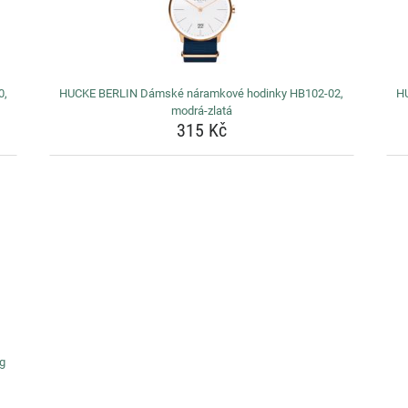
0,
HUCKE BERLIN Dámské náramkové hodinky HB102-02,
H
modrá-zlatá
315 Kč
g