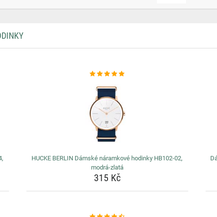
ODINKY
4,
HUCKE BERLIN Dámské náramkové hodinky HB102-02,
Dá
modrá-zlatá
315 Kč