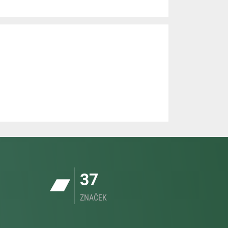
37
ZNAČEK