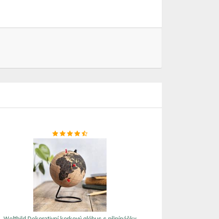
Weltbild Dekorativní korkový glóbus s připínáčky