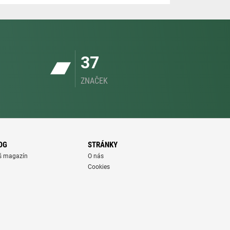
37
ZNAČEK
OG
STRÁNKY
š magazín
O nás
Cookies