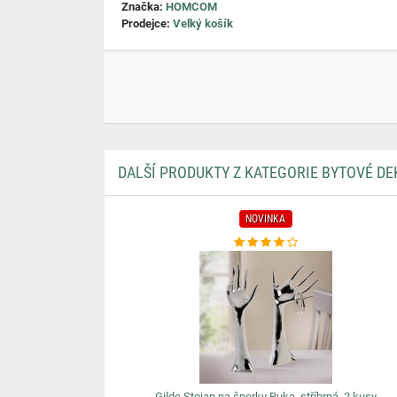
Značka:
HOMCOM
Prodejce:
Velký košík
DALŠÍ PRODUKTY Z KATEGORIE BYTOVÉ D
NOVINKA
Gilde Stojan na šperky Ruka, stříbrná, 2 kusy