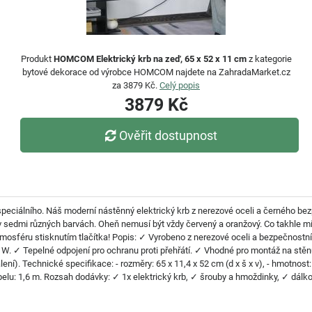
Produkt
HOMCOM Elektrický krb na zeď, 65 x 52 x 11 cm
z kategorie
bytové dekorace od výrobce HOMCOM najdete na ZahradaMarket.cz
za 3879 Kč.
Celý popis
3879 Kč
Ověřit dostupnost
peciálního. Náš moderní nástěnný elektrický krb z nerezové oceli a černého b
sedmi různých barvách. Oheň nemusí být vždy červený a oranžový. Co takhle mí
mosféru stisknutím tlačítka! Popis: ✓ Vyrobeno z nerezové oceli a bezpečnostní
 W. ✓ Tepelné odpojení pro ochranu proti přehřátí. ✓ Vhodné pro montáž na st
í). Technické specifikace: - rozměry: 65 x 11,4 x 52 cm (d x š x v), - hmotnost: 1
abelu: 1,6 m. Rozsah dodávky: ✓ 1x elektrický krb, ✓ šrouby a hmoždinky, ✓ dálko