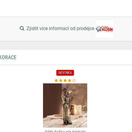
Zjistit více informací od prodejce
EKORACE
NOVINKA
Gilde Soška pár Aminata