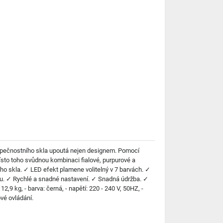
ezpečnostního skla upoutá nejen designem. Pomocí
sto toho svůdnou kombinaci fialové, purpurové a
ho skla. ✓ LED efekt plamene volitelný v 7 barvách. ✓
ěnu. ✓ Rychlé a snadné nastavení. ✓ Snadná údržba. ✓
2,9 kg, - barva: černá, - napětí: 220 - 240 V, 50HZ, -
vé ovládání.