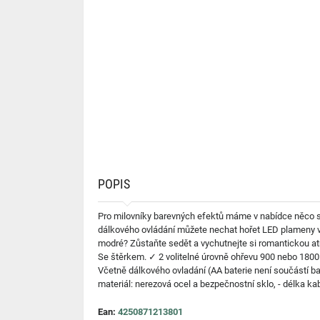
POPIS
Pro milovníky barevných efektů máme v nabídce něco s
dálkového ovládání můžete nechat hořet LED plameny v 
modré? Zůstaňte sedět a vychutnejte si romantickou at
Se štěrkem. ✓ 2 volitelné úrovně ohřevu 900 nebo 1800
Včetně dálkového ovladání (AA baterie není součástí balen
materiál: nerezová ocel a bezpečnostní sklo, - délka k
Ean:
4250871213801