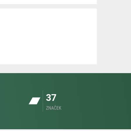
37
ZNAČEK