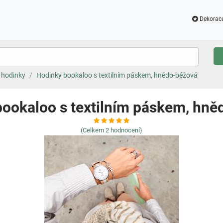
Dekorac
hodinky
Hodinky bookaloo s textilním páskem, hnědo-béžová
ookaloo s textilním páskem, hn
(Celkem
2
hodnocení)