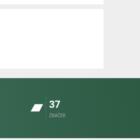
37
ZNAČEK