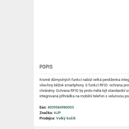
POPIS
Kromě důmyslných funkcí nabízí velká peněženka integr
všechny běžné smartphony. S funkcí RFID: ochrana proti
chráněny. Ochrana RFID by proto měla být standardní sou
integrovaná přihrádka na mobilní telefon s velurovou pod
Ean:
4039584980053
Značka:
HJP
Prodejce:
Velký košík