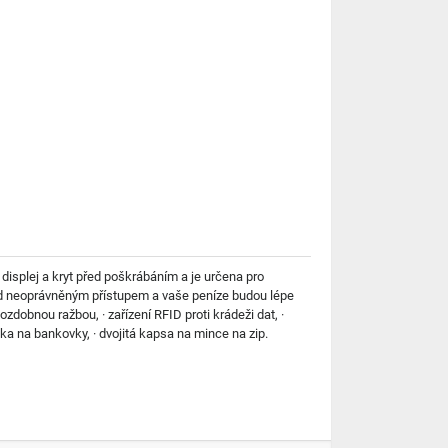
isplej a kryt před poškrábáním a je určena pro
před neoprávněným přístupem a vaše peníze budou lépe
dobnou ražbou, · zařízení RFID proti krádeži dat, ·
dka na bankovky, · dvojitá kapsa na mince na zip.