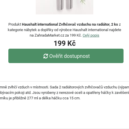
Produkt
Haushalt international Zvlhčovač vzduchu na radiátor, 2 ks
z
kategorie nábytek a doplňky od výrobce Haushalt international najdete
na ZahradaMarket.cz za 199 Kč.
Celý popis
199 Kč
Ověřit dostupnost
mně zvlhčí vzduch v místnosti. Sada 2 radiátorových zvlhčovačů vzduchu (výparník
 obývacím pokoji atd. Jsou vyrobeny z nerezové oceli a opatřeny háčky k zavěšení 
níku je přibližně 277 ml a délka háčku cca 15 cm.