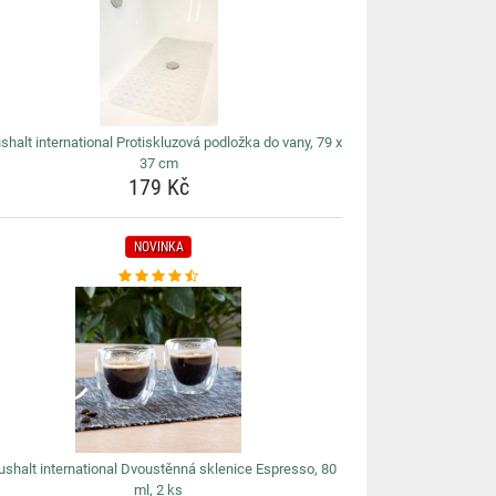
shalt international Protiskluzová podložka do vany, 79 x
37 cm
179 Kč
NOVINKA
shalt international Dvoustěnná sklenice Espresso, 80
ml, 2 ks