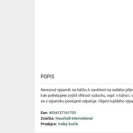
POPIS
Nerezový výparník na háčku k zavěšení na radiátor příje
kde potřebujete zvýšit vlhkost vzduchu, např. v ložnici,
se z výparníku postupně odpařuje. Objem každého výpar
Ean:
4034127161753
Značka:
Haushalt international
Prodejce:
Velký košík