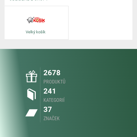
Velký košík
2678
PRODUKTŮ
241
KATEGORIÍ
37
ZNAČEK