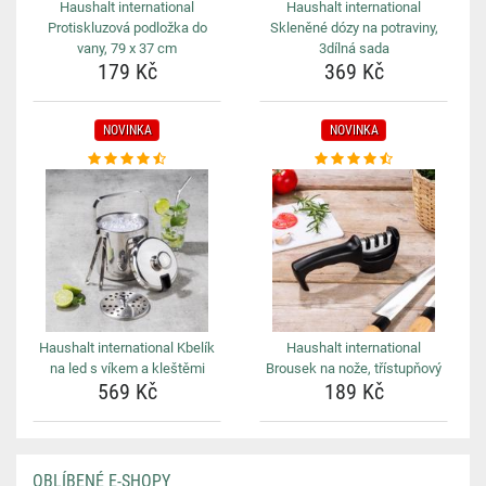
Haushalt international
Haushalt international
Protiskluzová podložka do
Skleněné dózy na potraviny,
vany, 79 x 37 cm
3dílná sada
179 Kč
369 Kč
NOVINKA
NOVINKA
Haushalt international Kbelík
Haushalt international
na led s víkem a kleštěmi
Brousek na nože, třístupňový
569 Kč
189 Kč
OBLÍBENÉ E-SHOPY