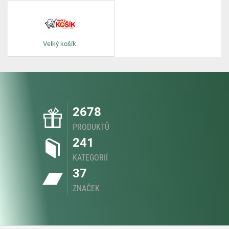
Velký košík
2678
PRODUKTŮ
241
KATEGORIÍ
37
ZNAČEK