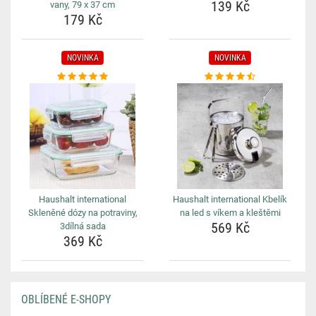
139 Kč
vany, 79 x 37 cm
179 Kč
NOVINKA
NOVINKA
Haushalt international
Haushalt international Kbelík
Skleněné dózy na potraviny,
na led s víkem a kleštěmi
569 Kč
3dílná sada
369 Kč
OBLÍBENÉ E-SHOPY