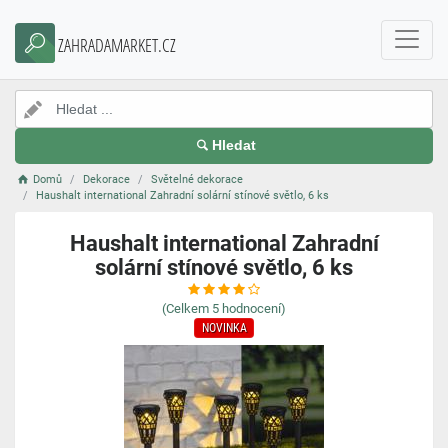
ZAHRADAMARKET.CZ
Hledat
Domů
Dekorace
Světelné dekorace
Haushalt international Zahradní solární stínové světlo, 6 ks
Haushalt international Zahradní
solární stínové světlo, 6 ks
(Celkem
5
hodnocení)
NOVINKA