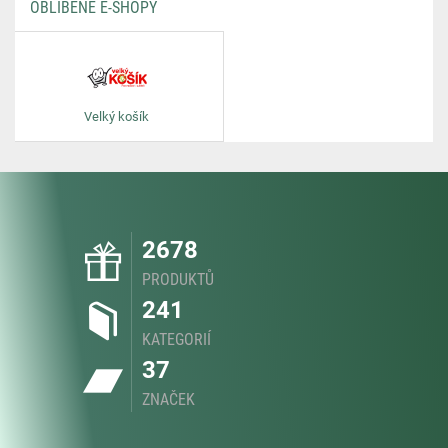
OBLÍBENÉ E-SHOPY
Velký košík
2678
PRODUKTŮ
241
KATEGORIÍ
37
ZNAČEK