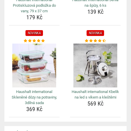
Protiskluzová podložka do
na špízy, 6 ks
139 Kč
vany, 79 x 37 cm
179 Kč
NOVINKA
NOVINKA
Haushalt international
Haushalt international Kbelík
Skleněné dózy na potraviny,
na led s víkem a kleštěmi
569 Kč
3dílná sada
369 Kč