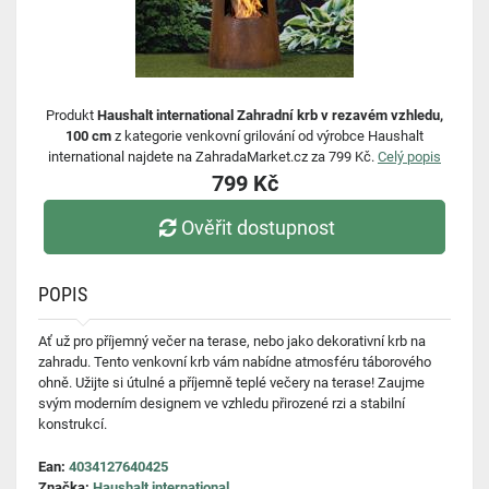
Produkt
Haushalt international Zahradní krb v rezavém vzhledu,
100 cm
z kategorie venkovní grilování od výrobce Haushalt
international najdete na ZahradaMarket.cz za 799 Kč.
Celý popis
799 Kč
Ověřit dostupnost
POPIS
Ať už pro příjemný večer na terase, nebo jako dekorativní krb na
zahradu. Tento venkovní krb vám nabídne atmosféru táborového
ohně. Užijte si útulné a příjemně teplé večery na terase! Zaujme
svým moderním designem ve vzhledu přirozené rzi a stabilní
konstrukcí.
Ean:
4034127640425
Značka:
Haushalt international