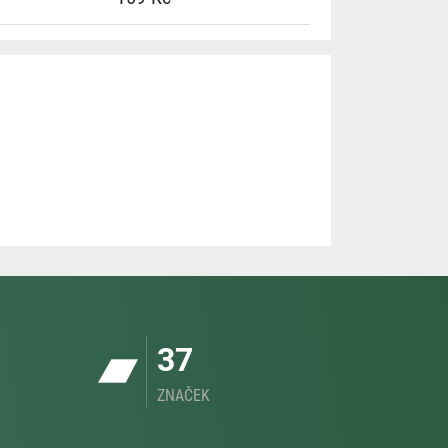
37
ZNAČEK