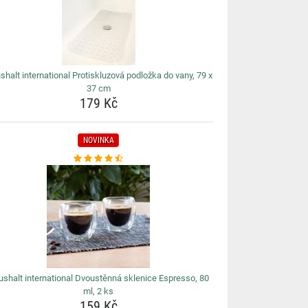
shalt international Protiskluzová podložka do vany, 79 x
37 cm
179 Kč
NOVINKA
shalt international Dvoustěnná sklenice Espresso, 80
ml, 2 ks
159 Kč