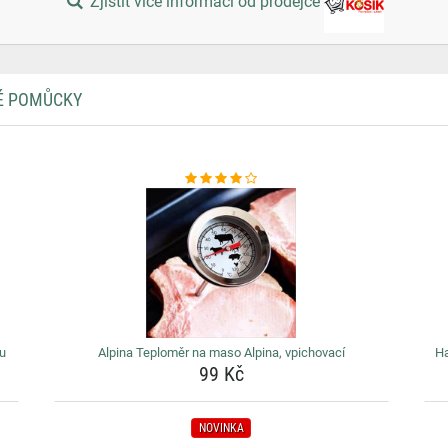
Zjistit více informací od prodejce
KÉ POMŮCKY
u
Alpina Teploměr na maso Alpina, vpichovací
Ha
99 Kč
NOVINKA