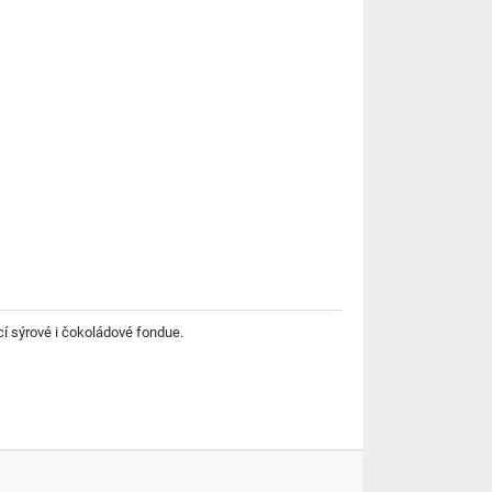
cí sýrové i čokoládové fondue.