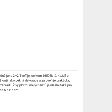
ně jako živý. Tvoří jej celkem 1650 listů, každý o
 Slouží jako pěkná dekorace a zároveň je praktický,
bradlí. Živý plot z umělých listů je ideální také pro
cca 5,5 x 7 cm