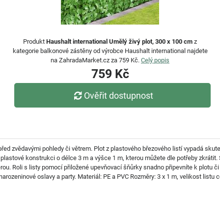
Produkt
Haushalt international Umělý živý plot, 300 x 100 cm
z
kategorie balkonové zástěny od výrobce Haushalt international najdete
na ZahradaMarket.cz za 759 Kč.
Celý popis
759 Kč
Ověřit dostupnost
 před zvědavými pohledy či větrem. Plot z plastového březového listí vypadá skuteč
é plastové konstrukci o délce 3 m a výšce 1 m, kterou můžete dle potřeby zkrátit.
u. Roli s listy pomocí přiložené upevňovací šňůrky snadno připevníte k plotu či zá
arozeninové oslavy a party. Materiál: PE a PVC Rozměry: 3 x 1 m, velikost listu 