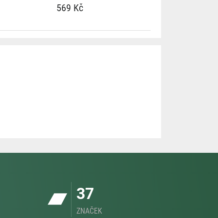
569 Kč
37
ZNAČEK