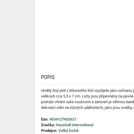
POPIS
Umělý živý plot z březového listí využijete jako ochranu
velikosti cca 5,5 x 7 cm. Listy jsou připevněny na pevn
protože chrání vaše soukromí a zároveň je větrnou bariéro
dekoraci stěn na různých událostech, jako jsou svatby, n
Ean:
4034127602621
Značka:
Haushalt international
Prodejce:
Velký košík