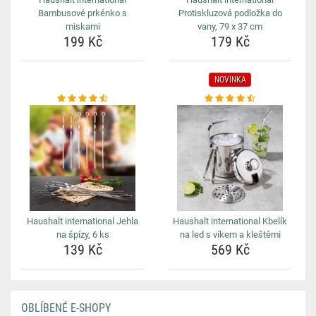
Bambusové prkénko s
Protiskluzová podložka do
miskami
vany, 79 x 37 cm
199 Kč
179 Kč
NOVINKA
Haushalt international Jehla
Haushalt international Kbelík
na špízy, 6 ks
na led s víkem a kleštěmi
139 Kč
569 Kč
OBLÍBENÉ E-SHOPY