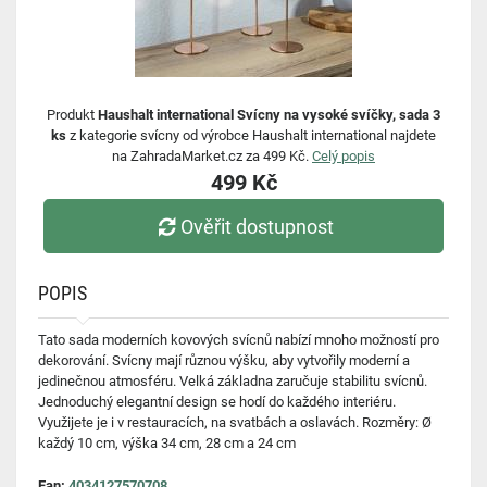
Produkt
Haushalt international Svícny na vysoké svíčky, sada 3
ks
z kategorie svícny od výrobce Haushalt international najdete
na ZahradaMarket.cz za 499 Kč.
Celý popis
499 Kč
Ověřit dostupnost
POPIS
Tato sada moderních kovových svícnů nabízí mnoho možností pro
dekorování. Svícny mají různou výšku, aby vytvořily moderní a
jedinečnou atmosféru. Velká základna zaručuje stabilitu svícnů.
Jednoduchý elegantní design se hodí do každého interiéru.
Využijete je i v restauracích, na svatbách a oslavách. Rozměry: Ø
každý 10 cm, výška 34 cm, 28 cm a 24 cm
Ean:
4034127570708