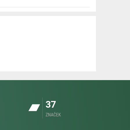
37
ZNAČEK