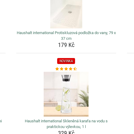
Haushalt international Protiskluzová podložka do vany, 79 x
37 cm
179 Kč
NOVINKA
mi
Haushalt international Skleněná karafa na vodu s
praktickou výlevkou, 1 l
329 Kč