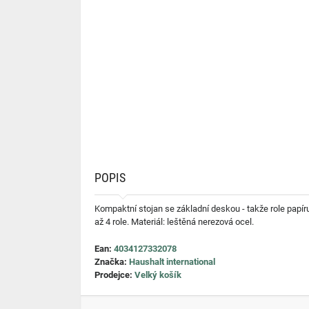
POPIS
Kompaktní stojan se základní deskou - takže role papíru
až 4 role. Materiál: leštěná nerezová ocel.
Ean:
4034127332078
Značka:
Haushalt international
Prodejce:
Velký košík