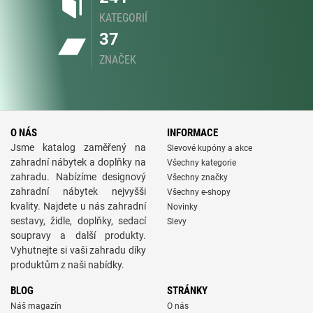
KATEGORIÍ
37
ZNAČEK
O NÁS
INFORMACE
Jsme katalog zaměřený na
Slevové kupóny a akce
zahradní nábytek a doplňky na
Všechny kategorie
zahradu. Nabízíme designový
Všechny značky
zahradní nábytek nejvyšši
Všechny e-shopy
kvality. Najdete u nás zahradní
Novinky
sestavy, židle, doplňky, sedací
Slevy
soupravy a další produkty.
Vyhutnejte si vaši zahradu díky
produktům z naši nabídky.
BLOG
STRÁNKY
Náš magazín
O nás