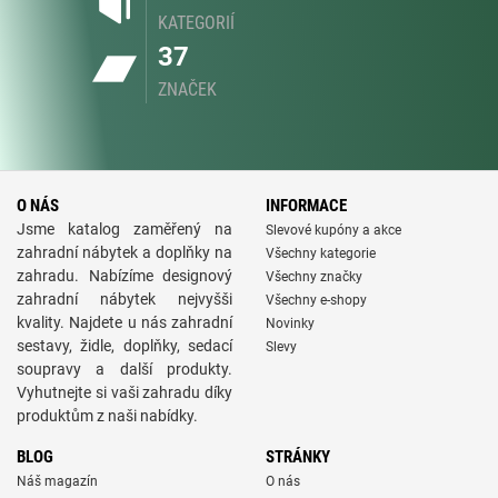
KATEGORIÍ
37
ZNAČEK
O NÁS
INFORMACE
Jsme katalog zaměřený na
Slevové kupóny a akce
zahradní nábytek a doplňky na
Všechny kategorie
zahradu. Nabízíme designový
Všechny značky
zahradní nábytek nejvyšši
Všechny e-shopy
kvality. Najdete u nás zahradní
Novinky
sestavy, židle, doplňky, sedací
Slevy
soupravy a další produkty.
Vyhutnejte si vaši zahradu díky
produktům z naši nabídky.
BLOG
STRÁNKY
Náš magazín
O nás