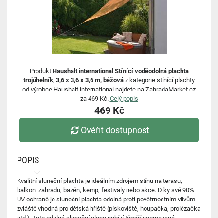
Produkt
Haushalt international Stínící voděodolná plachta
trojúhelník, 3,6 x 3,6 x 3,6 m, béžová
z kategorie stínící plachty
od výrobce Haushalt international najdete na ZahradaMarket.cz
za 469 Kč.
Celý popis
469 Kč
Ověřit dostupnost
POPIS
Kvalitní sluneční plachta je ideálním zdrojem stínu na terasu,
balkon, zahradu, bazén, kemp, festivaly nebo akce. Díky své 90%
UV ochraně je sluneční plachta odolná proti povětrnostním vlivům
zvláště vhodná pro dětská hřiště (pískoviště, houpačka, prolézačka
atd.). Tato odolná sluneční clona nabízí téměř neomezené