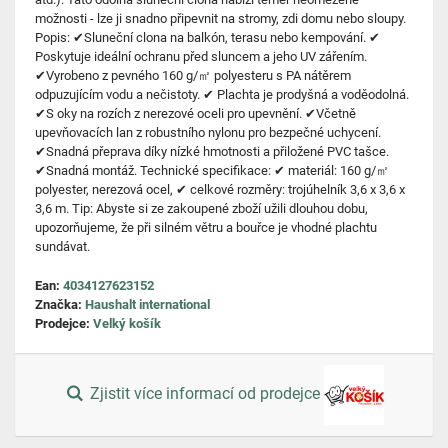
možnosti - lze ji snadno připevnit na stromy, zdi domu nebo sloupy.
Popis: ✔Sluneční clona na balkón, terasu nebo kempování. ✔
Poskytuje ideální ochranu před sluncem a jeho UV zářením.
✔Vyrobeno z pevného 160 g/㎡ polyesteru s PA nátěrem
odpuzujícím vodu a nečistoty. ✔ Plachta je prodyšná a voděodolná.
✔S oky na rozích z nerezové oceli pro upevnění. ✔Včetně
upevňovacích lan z robustního nylonu pro bezpečné uchycení.
✔Snadná přeprava díky nízké hmotnosti a přiložené PVC tašce.
✔Snadná montáž. Technické specifikace: ✔ materiál: 160 g/㎡
polyester, nerezová ocel, ✔ celkové rozměry: trojúhelník 3,6 x 3,6 x
3,6 m. Tip: Abyste si ze zakoupené zboží užili dlouhou dobu,
upozorňujeme, že při silném větru a bouřce je vhodné plachtu
sundávat.
Ean:
4034127623152
Značka:
Haushalt international
Prodejce:
Velký košík
Zjistit více informací od prodejce