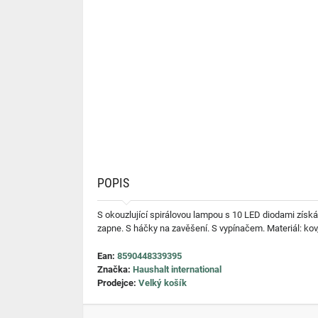
POPIS
S okouzlující spirálovou lampou s 10 LED diodami získ
zapne. S háčky na zavěšení. S vypínačem. Materiál: kov
Ean:
8590448339395
Značka:
Haushalt international
Prodejce:
Velký košík