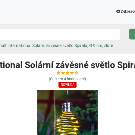
Dekorac
alt international Solární závěsné světlo Spirála, Ø 9 cm, žluté
tional Solární závěsné světlo Spirá
(Celkem
4
hodnocení)
NOVINKA