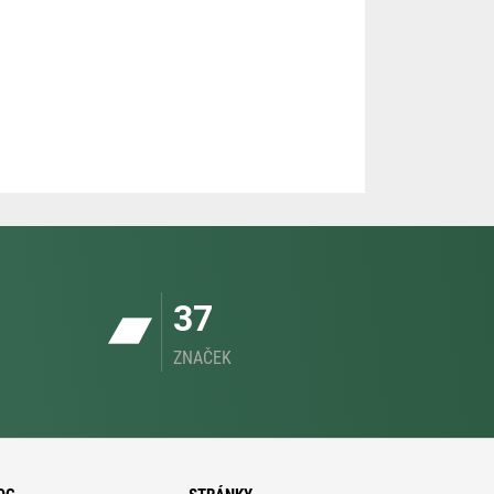
37
ZNAČEK