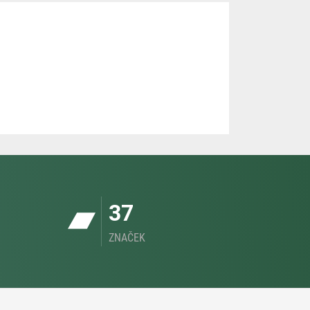
37
ZNAČEK