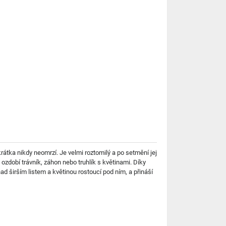
átka nikdy neomrzí. Je velmi roztomilý a po setmění jej
ozdobí trávník, záhon nebo truhlík s květinami. Díky
ad širším listem a květinou rostoucí pod ním, a přináší