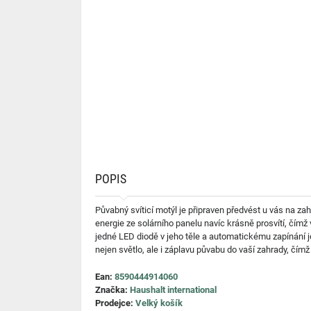
POPIS
Půvabný svíticí motýl je připraven předvést u vás na z
energie ze solárního panelu navíc krásně prosvítí, čímž
jedné LED diodě v jeho těle a automatickému zapínání je
nejen světlo, ale i záplavu půvabu do vaší zahrady, čí
Ean:
8590444914060
Značka:
Haushalt international
Prodejce:
Velký košík