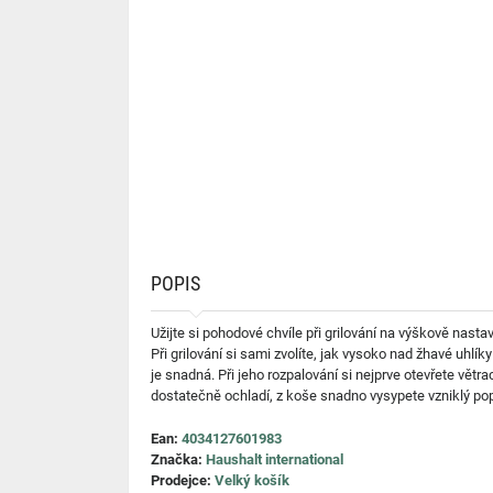
POPIS
Užijte si pohodové chvíle při grilování na výškově nast
Při grilování si sami zvolíte, jak vysoko nad žhavé uhlí
je snadná. Při jeho rozpalování si nejprve otevřete větra
dostatečně ochladí, z koše snadno vysypete vzniklý pope
Ean:
4034127601983
Značka:
Haushalt international
Prodejce:
Velký košík