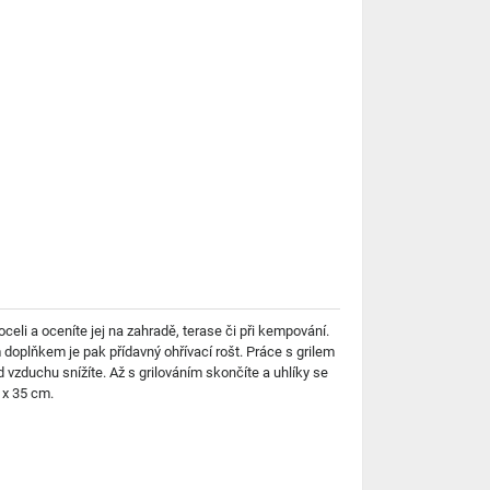
eli a oceníte jej na zahradě, terase či při kempování.
m doplňkem je pak přídavný ohřívací rošt. Práce s grilem
od vzduchu snížíte. Až s grilováním skončíte a uhlíky se
 x 35 cm.