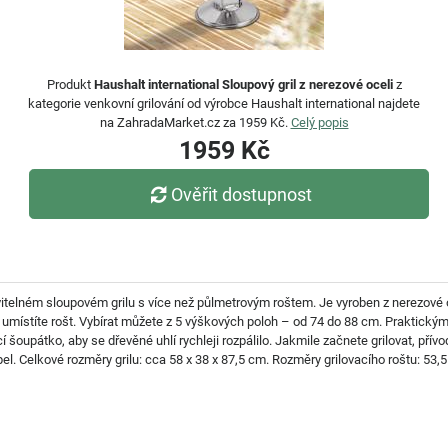
Produkt
Haushalt international Sloupový gril z nerezové oceli
z
kategorie venkovní grilování od výrobce Haushalt international najdete
na ZahradaMarket.cz za 1959 Kč.
Celý popis
1959 Kč
Ověřit dostupnost
avitelném sloupovém grilu s více než půlmetrovým roštem. Je vyroben z nerezové oc
ky umístíte rošt. Vybírat můžete z 5 výškových poloh – od 74 do 88 cm. Praktický
cí šoupátko, aby se dřevěné uhlí rychleji rozpálilo. Jakmile začnete grilovat, přív
l. Celkové rozměry grilu: cca 58 x 38 x 87,5 cm. Rozměry grilovacího roštu: 53,5