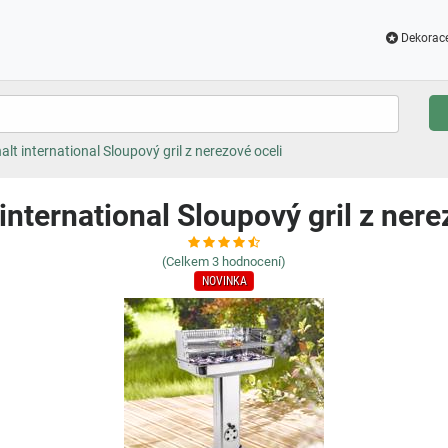
Dekorac
lt international Sloupový gril z nerezové oceli
international Sloupový gril z nere
(Celkem
3
hodnocení)
NOVINKA