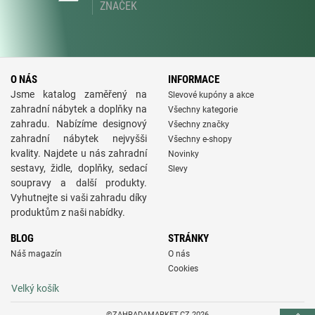
ZNAČEK
O NÁS
INFORMACE
Jsme katalog zaměřený na
Slevové kupóny a akce
zahradní nábytek a doplňky na
Všechny kategorie
zahradu. Nabízíme designový
Všechny značky
zahradní nábytek nejvyšši
Všechny e-shopy
kvality. Najdete u nás zahradní
Novinky
sestavy, židle, doplňky, sedací
Slevy
soupravy a další produkty.
Vyhutnejte si vaši zahradu díky
produktům z naši nabídky.
BLOG
STRÁNKY
Náš magazín
O nás
Cookies
Velký košík
©ZAHRADAMARKET.CZ 2026