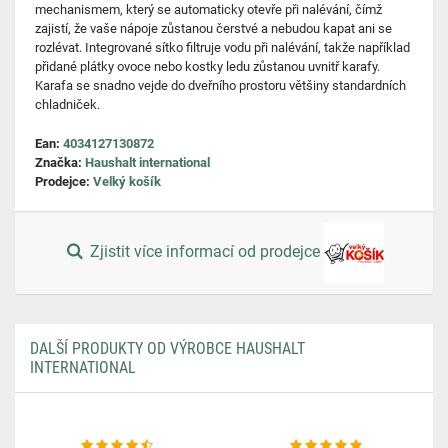
mechanismem, který se automaticky otevře při nalévání, čímž
zajistí, že vaše nápoje zůstanou čerstvé a nebudou kapat ani se
rozlévat. Integrované sítko filtruje vodu při nalévání, takže například
přidané plátky ovoce nebo kostky ledu zůstanou uvnitř karafy.
Karafa se snadno vejde do dveřního prostoru většiny standardních
chladniček.
Ean:
4034127130872
Značka:
Haushalt international
Prodejce:
Velký košík
Zjistit více informací od prodejce
DALŠÍ PRODUKTY OD VÝROBCE HAUSHALT
INTERNATIONAL