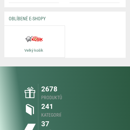
OBLÍBENÉ E-SHOPY
Velký košík
2678
PRODUKTŮ
241
KATEGORIÍ
37