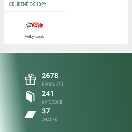
OBLÍBENÉ E-SHOPY
Velký košík
2678
PRODUKTŮ
241
KATEGORIÍ
37
ZNAČEK