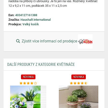
nádoba na příbory či ubrousky. Je to jen na vás. Rozměry: květináč
12 x 9,2 x 11 cm, podtácek 35 x 11 x 2,5 cm
Ean:
4034127161388
Značka:
Haushalt international
Prodejce:
Velký košík
Zjistit více informací od prodejce
DALŠÍ PRODUKTY Z KATEGORIE KVĚTINÁČE
NOVINKA
NOVINKA