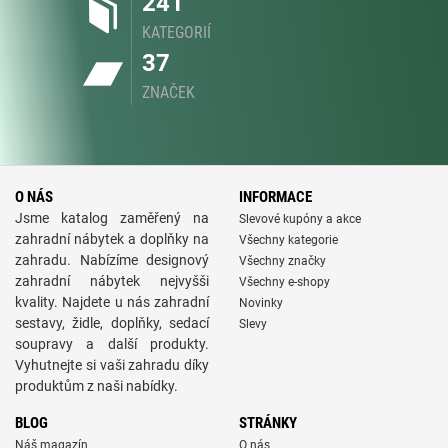
241
KATEGORIÍ
37
ZNAČEK
O NÁS
INFORMACE
Jsme katalog zaměřený na
Slevové kupóny a akce
zahradní nábytek a doplňky na
Všechny kategorie
zahradu. Nabízíme designový
Všechny značky
zahradní nábytek nejvyšši
Všechny e-shopy
kvality. Najdete u nás zahradní
Novinky
sestavy, židle, doplňky, sedací
Slevy
soupravy a další produkty.
Vyhutnejte si vaši zahradu díky
produktům z naši nabídky.
BLOG
STRÁNKY
Náš magazín
O nás