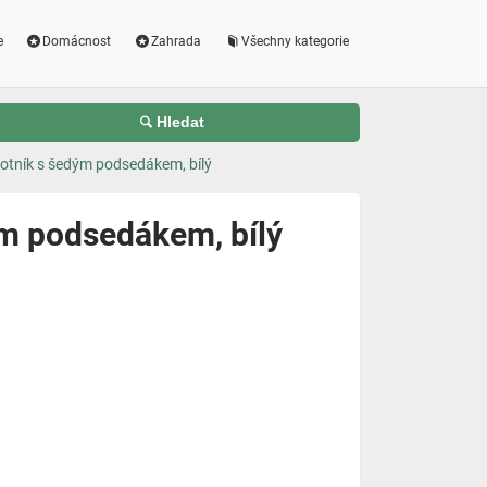
e
Domácnost
Zahrada
Všechny kategorie
Hledat
botník s šedým podsedákem, bílý
ým podsedákem, bílý