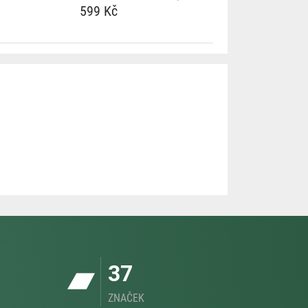
599 Kč
37
ZNAČEK