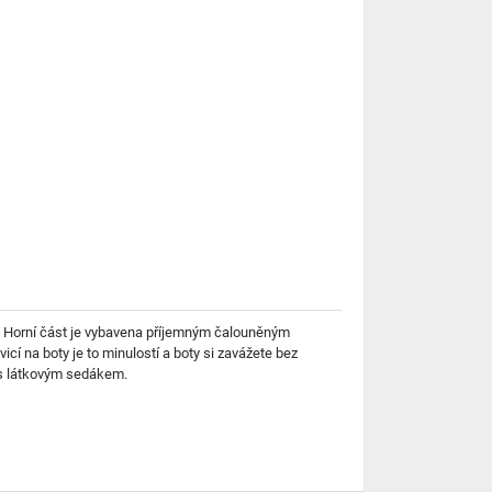
t. Horní část je vybavena příjemným čalouněným
cí na boty je to minulostí a boty si zavážete bez
a s látkovým sedákem.