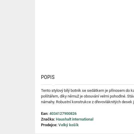
POPIS
Tento stylový bílý botník se sedátkem je přínosem do k
polštářem, díky němuž je obouvání velmi pohodlné. Stává
námahy. Robustní konstrukce z dřevovláknitých desek j
Ean:
4034127900826
Značka:
Haushalt international
Prodejce:
Velký košík