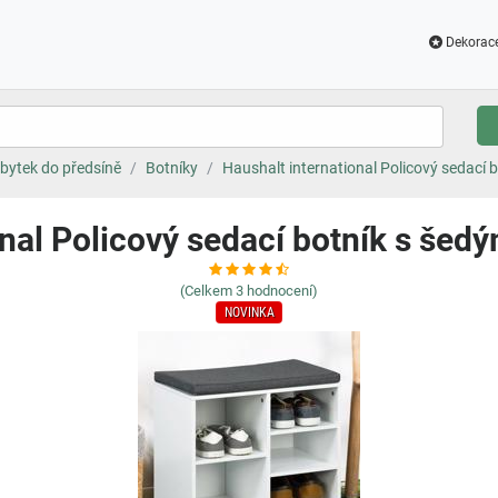
Dekorac
bytek do předsíně
Botníky
Haushalt international Policový sedací 
onal Policový sedací botník s šed
(Celkem
3
hodnocení)
NOVINKA