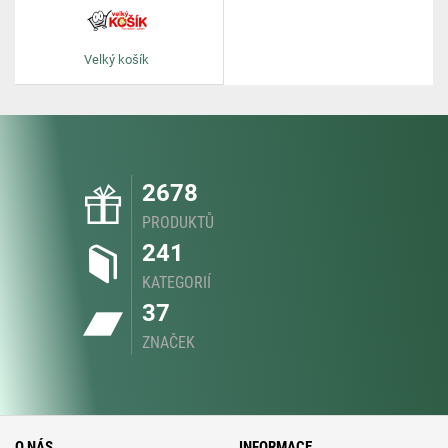
Velký košík
2678
PRODUKTŮ
241
KATEGORIÍ
37
ZNAČEK
O NÁS
INFORMACE