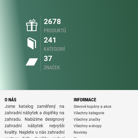
2678
PRODUKTŮ
241
KATEGORIÍ
37
ZNAČEK
O NÁS
INFORMACE
Jsme katalog zaměřený na
Slevové kupóny a akce
zahradní nábytek a doplňky na
Všechny kategorie
zahradu. Nabízíme designový
Všechny značky
zahradní nábytek nejvyšši
Všechny e-shopy
kvality. Najdete u nás zahradní
Novinky