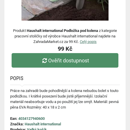
Produkt
Haushalt international Podložka pod kolena
z kategorie
pracovní stoličky od výrobce Haushalt international najdete na
ZahradaMarket.cz za 99 Kč.
Celý popis
99 Kč
Ověřit dostupnost
POPIS
Práce na zahradě bude pohodlnější a kolena nebudou bolet s touto
podložkou. I krátké posezení bude jistě příjemnější. Izolační
materiál neabsorbuje vodu a po použití jej lze omýt. Materiál: pevná
pěna EVA Rozměry: 40 x 18 x 2 cm
Ean:
4034127940600
Značka:
Haushalt international
Prodejce:
Velký košík