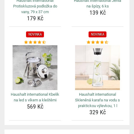
Haushalt international
Haushalt international Jehla
Protiskluzová podložka do
na špízy, 6 ks
139 Kč
vany, 79 x 37 cm
179 Kč
NOVINKA
NOVINKA
Haushalt international Kbelík
Haushalt international
na led s víkem a kleštěmi
Skleněná karafa na vodu s
569 Kč
praktickou výlevkou, 1 l
329 Kč