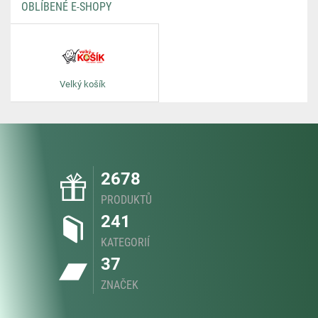
OBLÍBENÉ E-SHOPY
Velký košík
2678
PRODUKTŮ
241
KATEGORIÍ
37
ZNAČEK