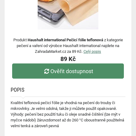
Produkt
Haushalt international Pečicí fólie teflonová
z kategorie
pečení a vaření od výrobce Haushalt international najdete na
ZahradaMarket.cz za 89 Kč.
Celý popis
89 Kč
Ověřit dostupnost
POPIS
Kvalitní teflonová pečicí fólie je vhodná na pečení do trouby či
mikrovlnky. Je velmi odolná, takže ji můžete použít opakovaně.
Výhody: pečení bez použití tuku či oleje snadné čištění (lze mýt v
myčce nádobí) žáruvzdornost až do 260 °C oboustranně použitelná
velmi tenká a zároveň pevná