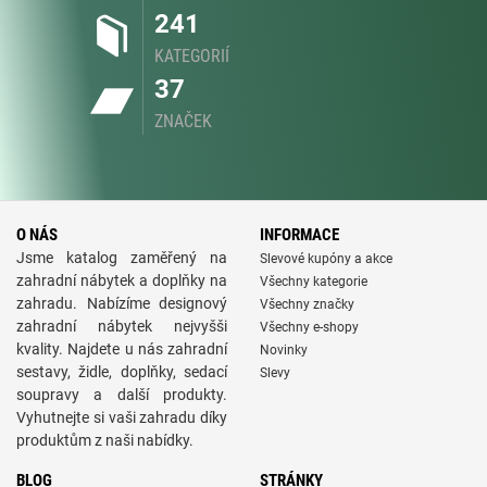
241
KATEGORIÍ
37
ZNAČEK
O NÁS
INFORMACE
Jsme katalog zaměřený na
Slevové kupóny a akce
zahradní nábytek a doplňky na
Všechny kategorie
zahradu. Nabízíme designový
Všechny značky
zahradní nábytek nejvyšši
Všechny e-shopy
kvality. Najdete u nás zahradní
Novinky
sestavy, židle, doplňky, sedací
Slevy
soupravy a další produkty.
Vyhutnejte si vaši zahradu díky
produktům z naši nabídky.
BLOG
STRÁNKY