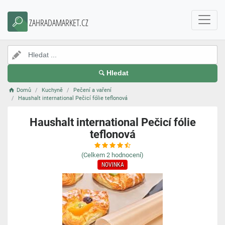
ZAHRADAMARKET.CZ
Hledat
Domů
Kuchyně
Pečení a vaření
Haushalt international Pečicí fólie teflonová
Haushalt international Pečicí fólie
teflonová
(Celkem
2
hodnocení)
NOVINKA