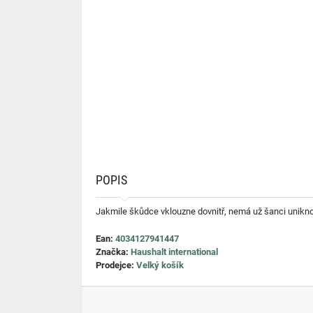
POPIS
Jakmile škůdce vklouzne dovnitř, nemá už šanci unikno
Ean:
4034127941447
Značka:
Haushalt international
Prodejce:
Velký košík