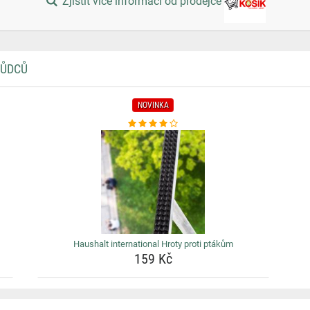
Zjistit více informací od prodejce
KŮDCŮ
NOVINKA
Haushalt international Hroty proti ptákům
159 Kč