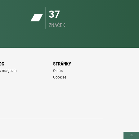
37
ZNAČEK
OG
STRÁNKY
š magazín
O nás
Cookies