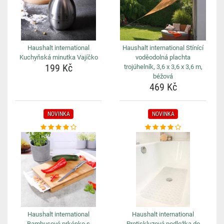
Haushalt international
Haushalt international Stínící
Kuchyňská minutka Vajíčko
voděodolná plachta
199 Kč
trojúhelník, 3,6 x 3,6 x 3,6 m,
béžová
469 Kč
NOVINKA
NOVINKA
Haushalt international
Haushalt international
Bambusové prkénko s
Protiskluzová podložka do