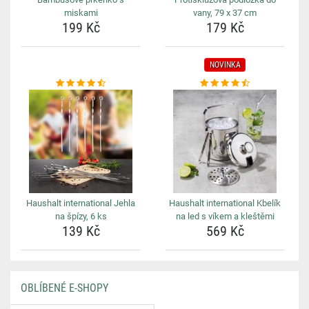
miskami
vany, 79 x 37 cm
199 Kč
179 Kč
NOVINKA
Haushalt international Jehla
Haushalt international Kbelík
na špízy, 6 ks
na led s víkem a kleštěmi
139 Kč
569 Kč
OBLÍBENÉ E-SHOPY