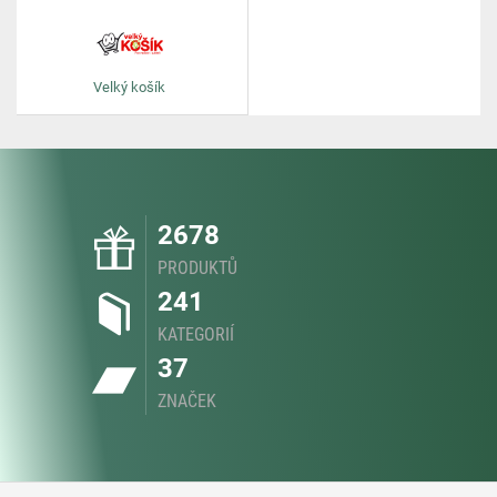
Velký košík
2678
PRODUKTŮ
241
KATEGORIÍ
37
ZNAČEK