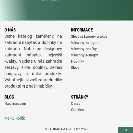
O NÁS
INFORMACE
Jsme katalog zaměřený na
Slevové kupóny a akce
zahradní nábytek a doplňky na
Všechny kategorie
zahradu. Nabízíme designový
Všechny značky
zahradní nábytek nejvyšši
Všechny e-shopy
kvality. Najdete u nás zahradní
Novinky
sestavy, židle, doplňky, sedací
Slevy
soupravy a další produkty.
Vyhutnejte si vaši zahradu díky
produktům z naši nabídky.
BLOG
STRÁNKY
Náš magazín
O nás
Cookies
Velký košík
©ZAHRADAMARKET.CZ 2026