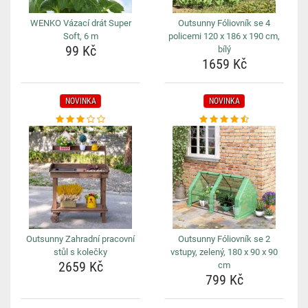
WENKO Vázací drát Super
Outsunny Fóliovník se 4
Soft, 6 m
policemi 120 x 186 x 190 cm,
99 Kč
bílý
1659 Kč
NOVINKA
NOVINKA
Outsunny Zahradní pracovní
Outsunny Fóliovník se 2
stůl s kolečky
vstupy, zelený, 180 x 90 x 90
2659 Kč
cm
799 Kč