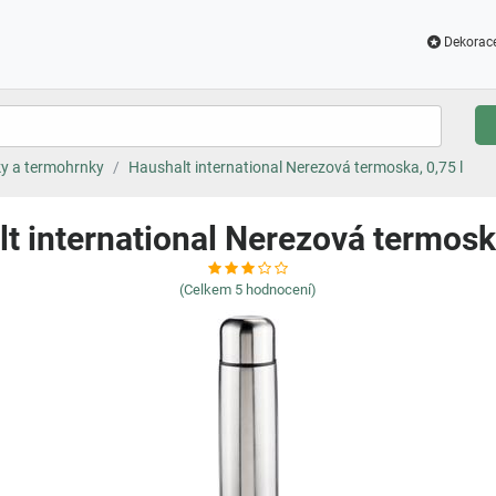
Dekorac
y a termohrnky
Haushalt international Nerezová termoska, 0,75 l
t international Nerezová termoska
(Celkem
5
hodnocení)