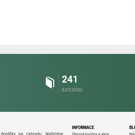
241
KATEGORIÍ
INFORMACE
BL
doplňky na zahradu. Nabízíme
Slevové kupóny a akce
Ná