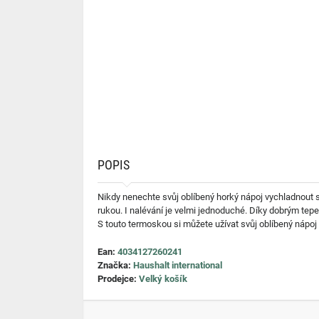
POPIS
Nikdy nenechte svůj oblíbený horký nápoj vychladnout s
rukou. I nalévání je velmi jednoduché. Díky dobrým tep
S touto termoskou si můžete užívat svůj oblíbený nápoj n
Ean:
4034127260241
Značka:
Haushalt international
Prodejce:
Velký košík