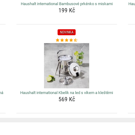
Haushalt international Bambusové prkénko s miskami
Hau
199 Kč
NOVINKA
lná
Haushalt international Kbelík na led s víkem a kleštěmi
569 Kč