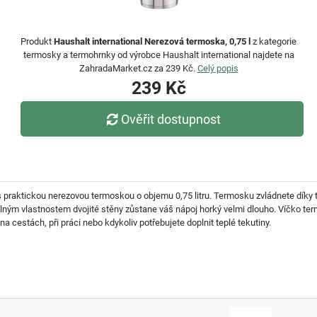
Produkt
Haushalt international Nerezová termoska, 0,75 l
z kategorie
termosky a termohrnky od výrobce Haushalt international najdete na
ZahradaMarket.cz za 239 Kč.
Celý popis
239 Kč
Ověřit dostupnost
 praktickou nerezovou termoskou o objemu 0,75 litru. Termosku zvládnete díky tl
elným vlastnostem dvojité stěny zůstane váš nápoj horký velmi dlouho. Víčko ter
a cestách, při práci nebo kdykoliv potřebujete doplnit teplé tekutiny.