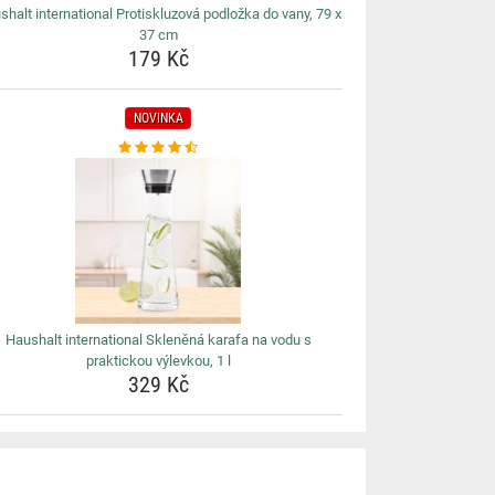
shalt international Protiskluzová podložka do vany, 79 x
37 cm
179 Kč
NOVINKA
Haushalt international Skleněná karafa na vodu s
praktickou výlevkou, 1 l
329 Kč