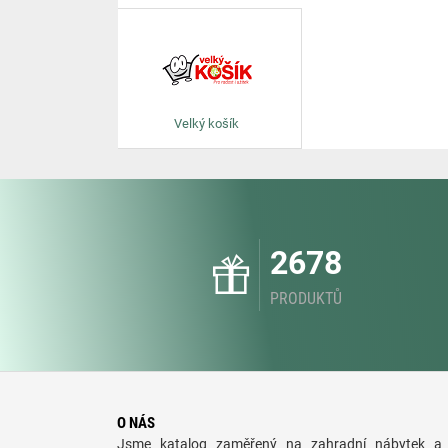
Velký košík
2678
PRODUKTŮ
O NÁS
Jsme katalog zaměřený na zahradní nábytek a 