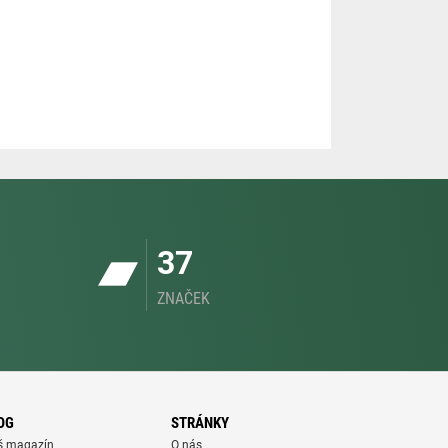
37
ZNAČEK
OG
STRÁNKY
š magazín
O nás