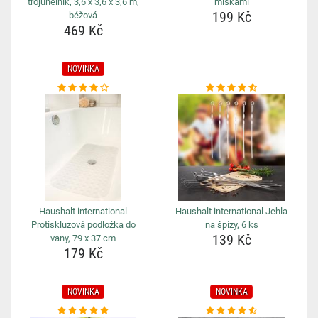
trojúhelník, 3,6 x 3,6 x 3,6 m,
miskami
199 Kč
béžová
469 Kč
NOVINKA
Haushalt international
Haushalt international Jehla
Protiskluzová podložka do
na špízy, 6 ks
139 Kč
vany, 79 x 37 cm
179 Kč
NOVINKA
NOVINKA