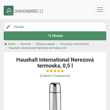
ZAHRADAMARKET.CZ
Hledat
Domů
Kuchyně
Příprava nápojů
Termosky a termohrnky
Haushalt international Nerezová termoska, 0,5 l
Haushalt international Nerezová
termoska, 0,5 l
(Celkem
2
hodnocení)