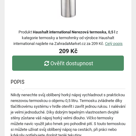
Produkt
Haushalt international Nerezová termoska, 0,5 l
z
kategorie termosky a termohrnky od výrobce Haushalt
international najdete na ZahradaMarket.cz za 209 Kč.
Celý popis
209 Kč
Ověřit dostupnost
POPIS
Nikdy nenechte svůj oblíbený horký nápoj vychladnout s praktickou
nerezovou termoskou o objemu 0,5 litru. Termosku zvládnete díky
tlačítkovému systému v hrdle otevřít i zavřít jednou rukou. I nalévání
je velmi jednoduché. Díky dobrým tepelným vlastnostem dvojité
stěny zůstane váš nápoj horký velmi dlouho. Víčko termosky
můžete navíc využít jako hrnek pro pohodlné pití. S touto termoskou
si můžete užívat svůj oblíbený nápoj na cestách, při práci nebo
kdykoliv potřebujete doplnit teplé tekutiny.