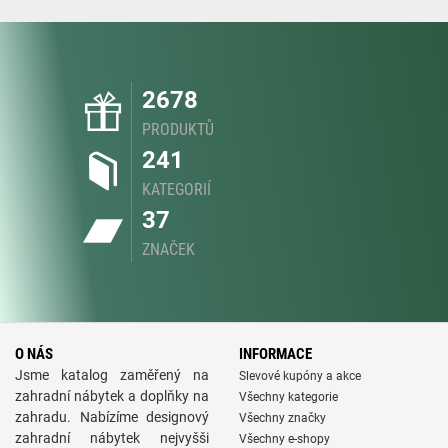
2678
PRODUKTŮ
241
KATEGORIÍ
37
ZNAČEK
O NÁS
INFORMACE
Jsme katalog zaměřený na
Slevové kupóny a akce
zahradní nábytek a doplňky na
Všechny kategorie
zahradu. Nabízíme designový
Všechny značky
zahradní nábytek nejvyšši
Všechny e-shopy