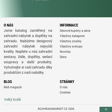
O NÁS
INFORMACE
Jsme katalog zaměřený na
Slevové kupóny a akce
zahradní nábytek a doplňky na
Všechny kategorie
zahradu. Nabízíme designový
Všechny značky
zahradní nábytek nejvyšši
Všechny e-shopy
kvality. Najdete u nás zahradní
Novinky
sestavy, židle, doplňky, sedací
Slevy
soupravy a další produkty.
Vyhutnejte si vaši zahradu díky
produktům z naši nabídky.
BLOG
STRÁNKY
Náš magazín
O nás
Cookies
Velký košík
©ZAHRADAMARKET.CZ 2026