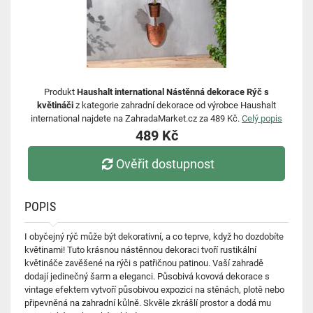
Produkt
Haushalt international Nástěnná dekorace Rýč s
květináči
z kategorie zahradní dekorace od výrobce Haushalt
international najdete na ZahradaMarket.cz za 489 Kč.
Celý popis
489 Kč
Ověřit dostupnost
POPIS
I obyčejný rýč může být dekorativní, a co teprve, když ho dozdobíte
květinami! Tuto krásnou nástěnnou dekoraci tvoří rustikální
květináče zavěšené na rýči s patřičnou patinou. Vaší zahradě
dodají jedinečný šarm a eleganci. Působivá kovová dekorace s
vintage efektem vytvoří působivou expozici na stěnách, plotě nebo
připevněná na zahradní kůlně. Skvěle zkrášlí prostor a dodá mu