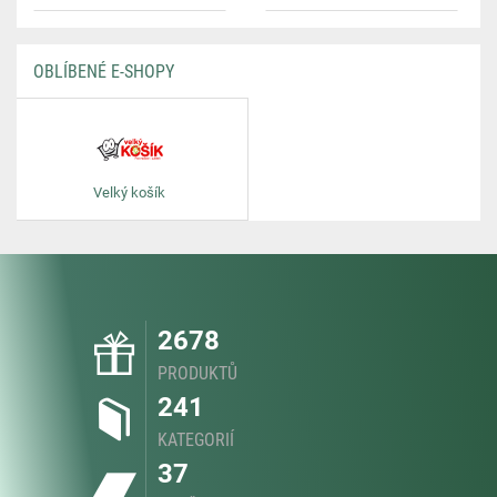
OBLÍBENÉ E-SHOPY
Velký košík
2678
PRODUKTŮ
241
KATEGORIÍ
37