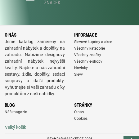
ZNAČEK
O NÁS
INFORMACE
Jsme katalog zaměřený na
Slevové kupóny a akce
zahradní nábytek a doplňky na
Všechny kategorie
zahradu. Nabízíme designový
Všechny značky
zahradní nábytek nejvyšši
Všechny e-shopy
kvality. Najdete u nás zahradní
Novinky
sestavy, židle, doplňky, sedací
Slevy
soupravy a další produkty.
Vyhutnejte si vaši zahradu díky
produktům z naši nabídky.
BLOG
STRÁNKY
Náš magazín
O nás
Cookies
Velký košík
©ZAHRADAMARKET.CZ 2026