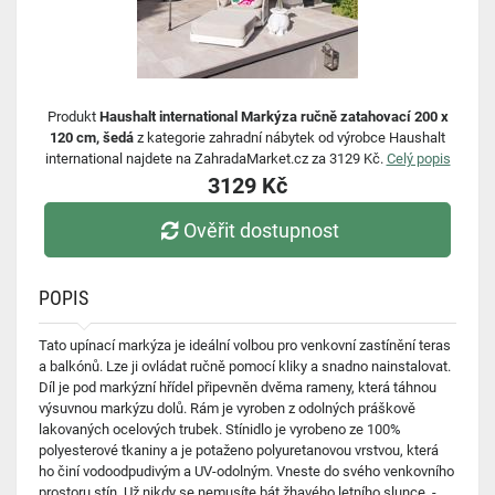
Produkt
Haushalt international Markýza ručně zatahovací 200 x
120 cm, šedá
z kategorie zahradní nábytek od výrobce Haushalt
international najdete na ZahradaMarket.cz za 3129 Kč.
Celý popis
3129 Kč
Ověřit dostupnost
POPIS
Tato upínací markýza je ideální volbou pro venkovní zastínění teras
a balkónů. Lze ji ovládat ručně pomocí kliky a snadno nainstalovat.
Díl je pod markýzní hřídel připevněn dvěma rameny, která táhnou
výsuvnou markýzu dolů. Rám je vyroben z odolných práškově
lakovaných ocelových trubek. Stínidlo je vyrobeno ze 100%
polyesterové tkaniny a je potaženo polyuretanovou vrstvou, která
ho činí vodoodpudivým a UV-odolným. Vneste do svého venkovního
prostoru stín. Už nikdy se nemusíte bát žhavého letního slunce. -