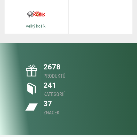
Velký košík
2678
PRODUKTŮ
241
KATEGORIÍ
37
ZNAČEK