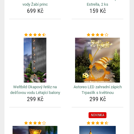
vody Žabí princ
Estrella, 2 ks
699 Kč
159 Kč
Weltbild Okapový řetěz na
Astoreo LED zahradní zápich
dešťovou vodu Létající balony
Trpaslík s květinou
299 Kč
299 Kč
NOVINKA