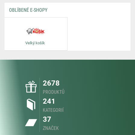
OBLÍBENÉ E-SHOPY
Velký košík
2678
PRODUKTŮ
241
KATEGORIÍ
37
ZNAČEK