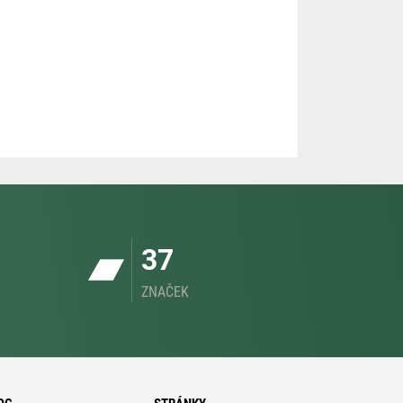
37
ZNAČEK