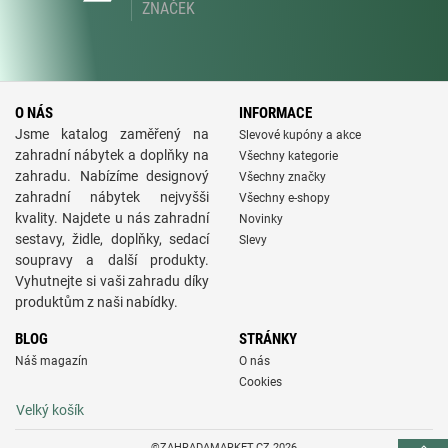
ZNAČEK
O NÁS
INFORMACE
Jsme katalog zaměřený na
Slevové kupóny a akce
zahradní nábytek a doplňky na
Všechny kategorie
zahradu. Nabízíme designový
Všechny značky
zahradní nábytek nejvyšši
Všechny e-shopy
kvality. Najdete u nás zahradní
Novinky
sestavy, židle, doplňky, sedací
Slevy
soupravy a další produkty.
Vyhutnejte si vaši zahradu díky
produktům z naši nabídky.
BLOG
STRÁNKY
Náš magazín
O nás
Cookies
Velký košík
©ZAHRADAMARKET.CZ 2026