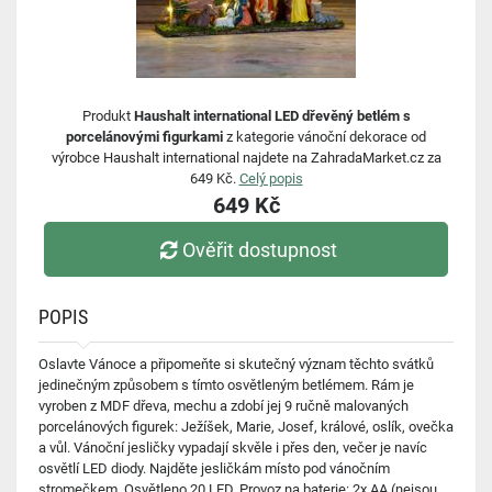
Produkt
Haushalt international LED dřevěný betlém s
porcelánovými figurkami
z kategorie vánoční dekorace od
výrobce Haushalt international najdete na ZahradaMarket.cz za
649 Kč.
Celý popis
649 Kč
Ověřit dostupnost
POPIS
Oslavte Vánoce a připomeňte si skutečný význam těchto svátků
jedinečným způsobem s tímto osvětleným betlémem. Rám je
vyroben z MDF dřeva, mechu a zdobí jej 9 ručně malovaných
porcelánových figurek: Ježíšek, Marie, Josef, králové, oslík, ovečka
a vůl. Vánoční jesličky vypadají skvěle i přes den, večer je navíc
osvětlí LED diody. Najděte jesličkám místo pod vánočním
stromečkem. Osvětleno 20 LED. Provoz na baterie: 2x AA (nejsou