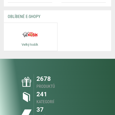
OBLÍBENÉ E-SHOPY
Velký košík
2678
PRODUKTŮ
241
KATEGORIÍ
37