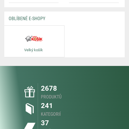
OBLÍBENÉ E-SHOPY
Velký košík
2678
PRODUKTŮ
241
KATEGORIÍ
37