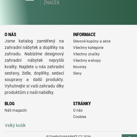
ZNAČEK
O NÁS
INFORMACE
Jsme katalog zaměřený na
Slevové kupóny a akce
zahradní nábytek a doplňky na
Všechny kategorie
zahradu. Nabízíme designový
Všechny značky
zahradní nábytek nejvyšši
Všechny e-shopy
kvality. Najdete u nás zahradní
Novinky
sestavy, židle, doplňky, sedací
Slevy
soupravy a další produkty.
Vyhutnejte si vaši zahradu díky
produktům z naši nabídky.
BLOG
STRÁNKY
Náš magazín
O nás
Cookies
Velký košík
©ZAHRADAMARKET.CZ 2026