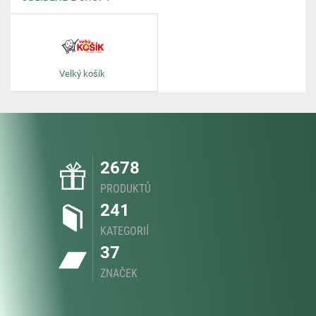
Velký košík
2678
PRODUKTŮ
241
KATEGORIÍ
37
ZNAČEK